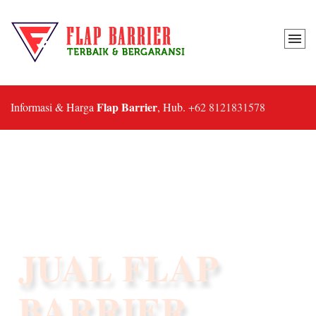
Flap Barrier
Informasi & Harga
, Hub.
+62 8121831578
FLAP BARRIER