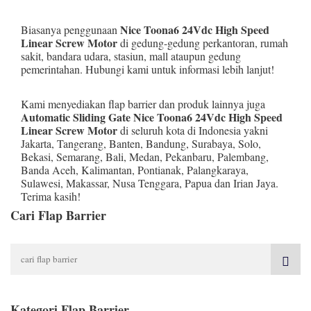
Nice Toona6 24Vdc High Speed
Biasanya penggunaan
Linear Screw Motor
di gedung-gedung perkantoran, rumah
sakit, bandara udara, stasiun, mall ataupun gedung
pemerintahan. Hubungi kami untuk informasi lebih lanjut!
Kami menyediakan flap barrier dan produk lainnya juga
Automatic Sliding Gate Nice Toona6 24Vdc High Speed
Linear Screw Motor
di seluruh kota di Indonesia yakni
Jakarta
,
Tangerang
,
Banten
,
Bandung
,
Surabaya
,
Solo
,
Bekasi
,
Semarang
,
Bali
,
Medan
,
Pekanbaru
,
Palembang
,
Banda Aceh
,
Kalimantan
,
Pontianak
,
Palangkaraya
,
Sulawesi
,
Makassar
,
Nusa Tenggara
,
Papua
dan
Irian Jaya
.
Terima kasih!
Cari Flap Barrier
Kategori Flap Barrier