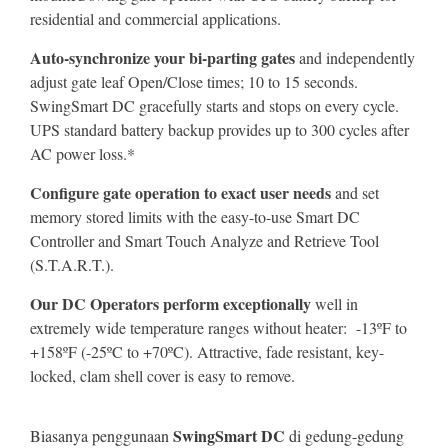
residential and commercial applications.
Auto-synchronize your bi-parting gates
and independently
adjust gate leaf Open/Close times; 10 to 15 seconds.
SwingSmart DC gracefully starts and stops on every cycle.
UPS standard battery backup provides up to 300 cycles after
AC power loss.*
Configure gate operation to exact user needs
and set
memory stored limits with the easy-to-use Smart DC
Controller and Smart Touch Analyze and Retrieve Tool
(S.T.A.R.T.).
Our DC Operators perform exceptionally
well in
extremely wide temperature ranges without heater: -13ºF to
+158ºF (-25ºC to +70ºC). Attractive, fade resistant, key-
locked, clam shell cover is easy to remove.
SwingSmart DC
Biasanya penggunaan
di gedung-gedung