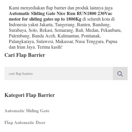
Kami menyediakan flap barrier dan produk lainnya juga
Automatic Sliding Gate Nice Run RUN1800 230Vac
motor for sliding gates up to 1800Kg
di seluruh kota di
Indonesia yakni
Jakarta
,
Tangerang
,
Banten
,
Bandung
,
Surabaya
,
Solo
,
Bekasi
,
Semarang
,
Bali
,
Medan
,
Pekanbaru
,
Palembang
,
Banda Aceh
,
Kalimantan
,
Pontianak
,
Palangkaraya
,
Sulawesi
,
Makassar
,
Nusa Tenggara
,
Papua
dan
Irian Jaya
. Terima kasih!
Cari Flap Barrier
Kategori Flap Barrier
Automatic Sliding Gate
Flap Automatic Door