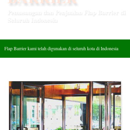
FLAP BARRIER
Pemasangan dan Penjualan Flap Barrier di
TERBAIK
Seluruh Indonesia
Flap Barrier kami telah digunakan di seluruh kota di Indonesia