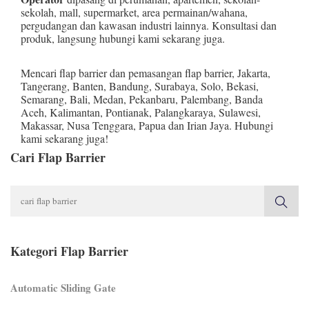
sekolah, mall, supermarket, area permainan/wahana,
pergudangan dan kawasan industri lainnya. Konsultasi dan
produk, langsung hubungi kami sekarang juga.
Mencari flap barrier dan pemasangan flap barrier,
Jakarta
,
Tangerang
,
Banten
,
Bandung
,
Surabaya
,
Solo
,
Bekasi
,
Semarang
,
Bali
,
Medan
,
Pekanbaru
,
Palembang
,
Banda
Aceh
,
Kalimantan
,
Pontianak
,
Palangkaraya
,
Sulawesi
,
Makassar
,
Nusa Tenggara
,
Papua
dan
Irian Jaya
. Hubungi
kami sekarang juga!
Cari Flap Barrier
Kategori Flap Barrier
Automatic Sliding Gate