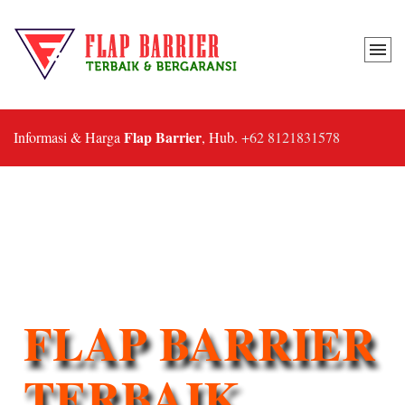
Flap Barrier
Informasi & Harga
, Hub.
+62 8121831578
FLAP BARRIER
TERBAIK