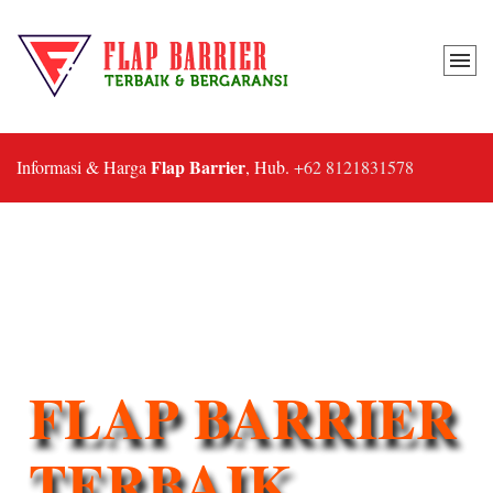
Flap Barrier
Informasi & Harga
, Hub.
+62 8121831578
FLAP BARRIER
TERBAIK